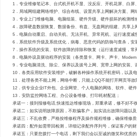
1．专业维修笔记本、台式机开机不显、没反应、开机花屏、白屏
2．局域网组建网络维护、综合布线、设置共享上网解决方案、网
3．专业上门维修电脑、电脑组装、硬件升级、硬件损坏的检测维
4．故障硬盘数据恢复、数据备份、有盘、无盘网的组建、共享上
5．电脑自动重启、自动关机、无法开机、异常死机、运行速度减
6．系统软件升级及系统优化，病毒、恶意代码的防御与查杀，安
7．操作系统的安装、软件故障的排除和恢复（运行速度减慢，常
8．电脑外设及驱动程序的安装（各类显卡、网卡、声卡、Modem
9．专业电脑清洗、除尘、保养以及拔号上网、宽带上网的安装、
10．各类应用软件安装维护，破解各种操作系统开机密码，以及
11．处理各类不能上网，网络中断，只能上QQ不能打开网页等故
12．供专业企业IT外包、企业网管、个人电脑的网络、软件、硬
13．安防监控网络工程、办公设备维修、打印耗材配送；
承诺一：接到报修电话,快速抵达维修现场，郑重承诺，修不好不
承诺二：如实说明故障原因，不欺骗客户，如实说出故障问题以及
承诺三：不乱收费，严格按维修程序及操作规程维修，确保维修质
承诺四：配件如需带回检测，详细记录配件序列号，保证客户的财
承诺五：只要您拨打一个电话，剩下我们会以至诚的微笑和优质的