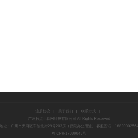
注册协议
|
关于我们
|
联系方式
|
广州触点互联网科技有限公司
All Rights Reserved
地址：广州市天河区车陂北街29号203房（仅限办公用途） 客服固话：1882000256
粤ICP备17089843号